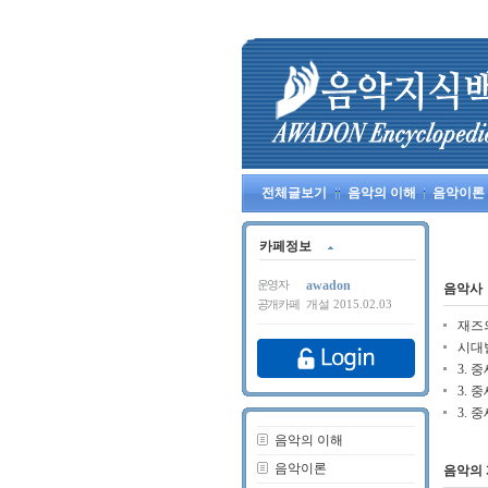
전체글보기
음악의 이해
음악이론
카페정보
awadon
운영자
음악사
공개카페
개설 2015.02.03
재즈
시대
3. 중
3. 중
3. 중
음악의 이해
음악이론
음악의 