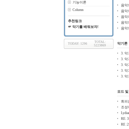
기능이론
음악의
Column
음악의
음악의
추천링크
음악의
☞ 악기를 배워보자!
음악의
TOTAL:
악기론
TODAY: 1296
5223869
3. 악
3. 
3. 악
3. 악
3. 악
모드 및
회피
조성에
Lydia
RE: 
RE 