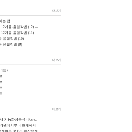
더보기
이는 법
2기음-음렬작법 (12) ㅡ..
12기음-음렬작법 (11)
음-음렬작법 (10)
음-음렬작법 (9)
더보기
-리듬)
장르
장르
장르
장르
더보기
/거시 기능화성분석 - Kare..
: 기원에서부터 현재까지
본음계화음 및 E조 확장음계..