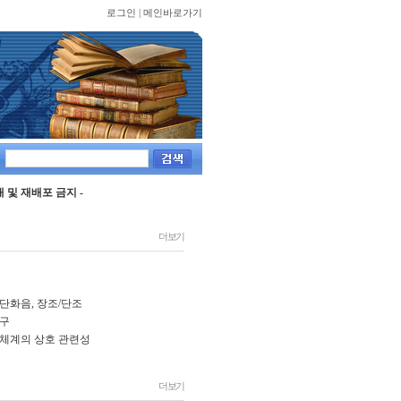
로그인
|
메인바로가기
 및 재배포 금지 -
더보기
단화음, 장조/단조
탐구
보체계의 상호 관련성
더보기