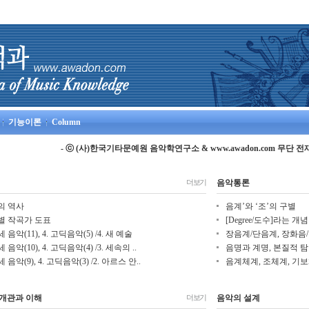
기능이론
Column
- ⓒ (사)한국기타문예원 음악학연구소 &
www.awadon.com
무단 전재
음악통론
더보기
의 역사
음계’와 ‘조’의 구별
별 작곡가 도표
[Degree/도수]라는 개념
세 음악(11), 4. 고딕음악(5) /4. 새 예술
장음계/단음계, 장화음/
세 음악(10), 4. 고딕음악(4) /3. 세속의 ..
음명과 계명, 본질적 
세 음악(9), 4. 고딕음악(3) /2. 아르스 안..
음계체계, 조체계, 기
개관과 이해
음악의 설계
더보기