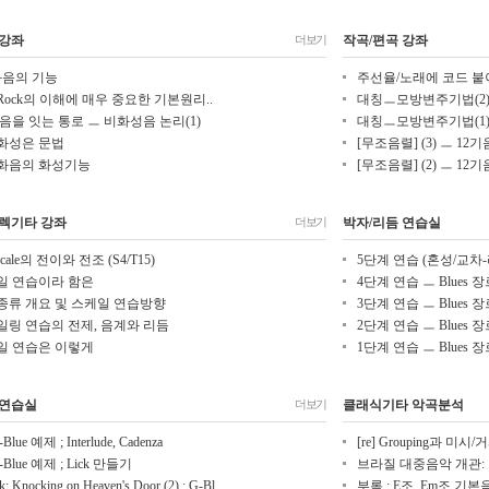
 강좌
작곡/편곡 강좌
더보기
화음의 기능
주선율/노래에 코드 붙
z•Rock의 이해에 매우 중요한 기본원리..
대칭ㅡ모방변주기법(2) 1
음을 잇는 통로 ㅡ 비화성음 논리(1)
대칭ㅡ모방변주기법(1) 
화성은 문법
[무조음렬] (3) ㅡ 12기
화음의 화성기능
[무조음렬] (2) ㅡ 12기
렉기타 강좌
박자/리듬 연습실
더보기
cale의 전이와 전조 (S4/T15)
5단계 연습 (혼성/교차
일 연습이라 함은
4단계 연습 ㅡ Blues 
종류 개요 및 스케일 연습방향
3단계 연습 ㅡ Blues 
일링 연습의 전제, 음계와 리듬
2단계 연습 ㅡ Blues 
일 연습은 이렇게
1단계 연습 ㅡ Blues 
 연습실
클래식기타 악곡분석
더보기
-Blue 예제 ; Interlude, Cadenza
[re] Grouping과 미시
G-Blue 예제 ; Lick 만들기
브라질 대중음악 개관
ck; Knocking on Heaven's Door (2) : G-Bl..
부록 ; E조, Em조 기