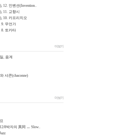
12. 인벤션(Invention..
, 11. 교향시
), 10. 카프리치오
 9. 무언가
 8. 토카타
더보기
케일, 음계
와 샤콘(chaconne)
더보기
개요
2/8박자의 異同 ㅡ Slow..
Jazz