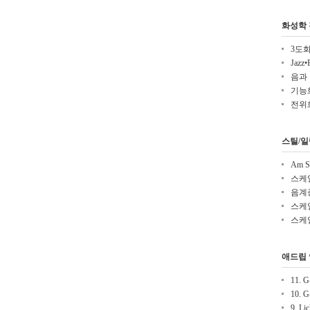
화성학
3도
Jaz
음과 
기능
전위
스틸/일
Am S
스케
음계
스케
스케
애드립
11. G
10. 
9. Li