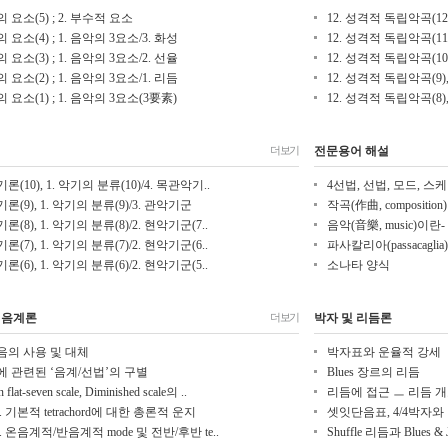
 요소(5) ; 2. 부수적 요소
12. 성격적 독립악곡(12), 
 요소(4) ; 1. 음악의 3요소/3. 화성
12. 성격적 독립악곡(11)
 요소(3) ; 1. 음악의 3요소/2. 선율
12. 성격적 독립악곡(10
 요소(2) ; 1. 음악의 3요소/1. 리듬
12. 성격적 독립악곡(9),
 요소(1) ; 1. 음악의 3요소(3要素)
12. 성격적 독립악곡(8),
전문용어 해설
더보기
기론(10), 1. 악기의 분류(10)/4. 목관악기..
4선법, 선법, 모드, 스
악기론(9), 1. 악기의 분류(9)/3. 관악기군
작곡(作曲, composition)
기론(8), 1. 악기의 분류(8)/2. 현악기군(7..
음악(音樂, music)이란-
기론(7), 1. 악기의 분류(7)/2. 현악기군(6..
파사칼리아(passacaglia)
기론(6), 1. 악기의 분류(6)/2. 현악기군(5..
소나타 양식
 음계론
박자 및 리듬론
더보기
음의 사용 및 대체
박자표와 운율적 강세
 관련된 ‘음계/선법’의 구별
Blues 장르의 리듬
n flat-seven scale, Diminished scale의 ..
리듬에 접근 ㅡ 리듬 
3. 기본적 tetrachord에 대한 총론적 운지
셋잇단음표, 4/4박자와 1
:2. 온음계적/반음계적 mode 및 전반/후반 te..
Shuffle 리듬과 Blues & 